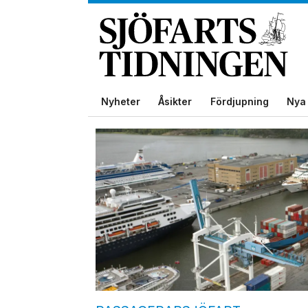
Nyheter
Åsikter
Fördjupning
Nya 
Tag:
sten
nordin