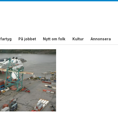
fartyg
På jobbet
Nytt om folk
Kultur
Annonsera