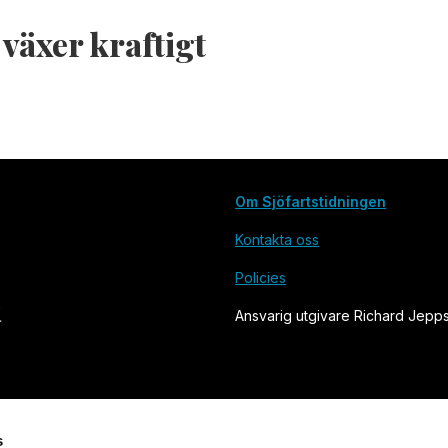
äxer kraftigt
Om Sjöfartstidningen
Kontakta oss
Policies
Ansvarig utgivare Richard Jepp
s