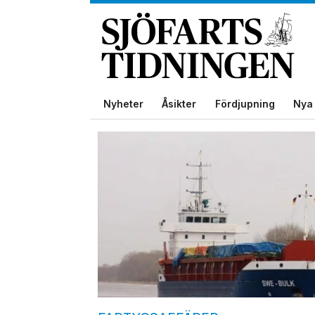
Nyheter
Åsikter
Fördjupning
Nya 
Tag:
rederi
ab
swedish
bulk