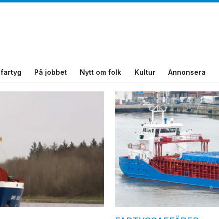
fartyg
På jobbet
Nytt om folk
Kultur
Annonsera