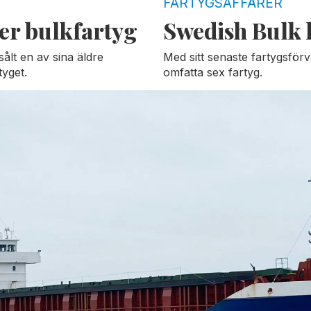
FARTYGSAFFÄRER
er bulkfartyg
Swedish Bulk k
sålt en av sina äldre
Med sitt senaste fartygsförvä
tyget.
omfatta sex fartyg.