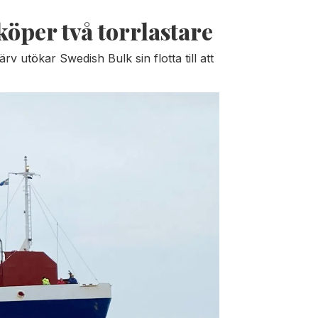
öper två torrlastare
rv utökar Swedish Bulk sin flotta till att