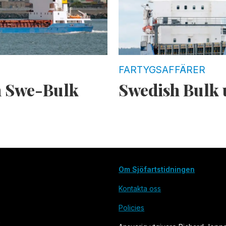
FARTYGSAFFÄRER
n Swe-Bulk
Swedish Bulk 
Om Sjöfartstidningen
Kontakta oss
Policies