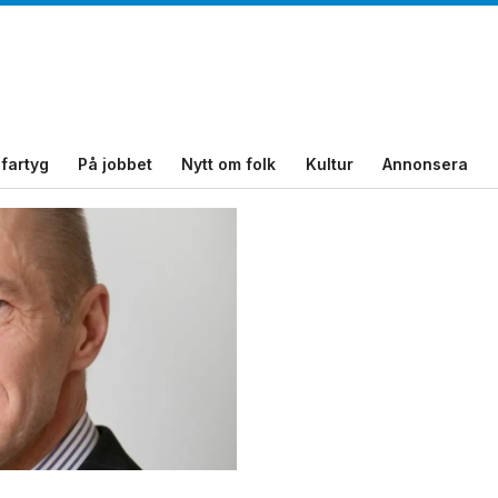
fartyg
På jobbet
Nytt om folk
Kultur
Annonsera