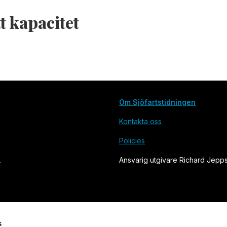
t kapacitet
Om Sjöfartstidningen
Kontakta oss
Policies
Ansvarig utgivare Richard Jepp
s