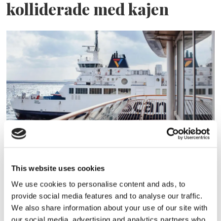
kolliderade med kajen
PASSAGERARSJÖFART
Hamlet får bistrobar
This website uses cookies
We use cookies to personalise content and ads, to
provide social media features and to analyse our traffic.
We also share information about your use of our site with
our social media, advertising and analytics partners who