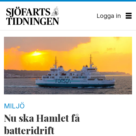
Logga in
Tag:
hamlet
MILJÖ
Nu ska Hamlet få
batteridrift