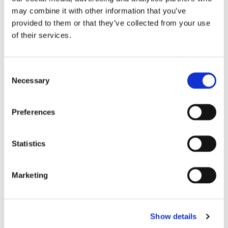
may combine it with other information that you’ve
provided to them or that they’ve collected from your use
of their services.
Consent
PASSAGERARSJÖFART
Necessary
Selection
Mer gods över sundet
Preferences
Statistics
Marketing
Show details