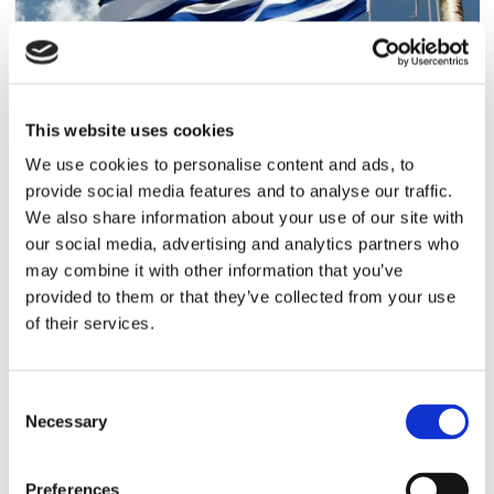
HAMN/LOGISTIK
This website uses cookies
Sjöfart högt på EU-agendan
We use cookies to personalise content and ads, to
provide social media features and to analyse our traffic.
när grekerna tar över rodret
We also share information about your use of our site with
our social media, advertising and analytics partners who
may combine it with other information that you’ve
EKONOMI
provided to them or that they’ve collected from your use
of their services.
Grekredare arresterad för
penningtvätt
Consent
Necessary
Selection
Preferences