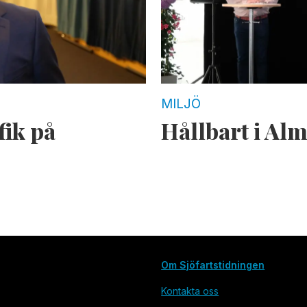
MILJÖ
ik på
Hållbart i Al
Om Sjöfartstidningen
Kontakta oss