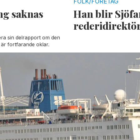
FOLK/FÖRETAG
ng saknas
Han blir Sjöfa
rederidirektö
era sin delrapport om den
är fortfarande oklar.