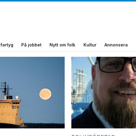
fartyg
På jobbet
Nytt om folk
Kultur
Annonsera