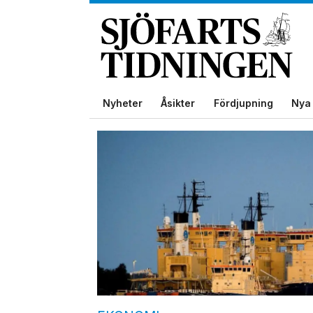
Nyheter
Åsikter
Fördjupning
Nya 
Tag:
fredrik
backman