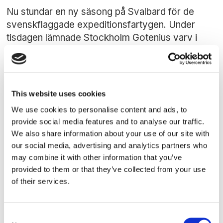
Nu stundar en ny säsong på Svalbard för de
svenskflaggade expeditionsfartygen. Under
tisdagen lämnade Stockholm Gotenius varv i
Göteborg för en ny säsong i ett segment av
sjöfarten som både växer och har förändrats.
This website uses cookies
We use cookies to personalise content and ads, to
provide social media features and to analyse our traffic.
We also share information about your use of our site with
our social media, advertising and analytics partners who
may combine it with other information that you’ve
provided to them or that they’ve collected from your use
of their services.
PASSAGERARSJÖFART
Svenskt rederi köper
Consent