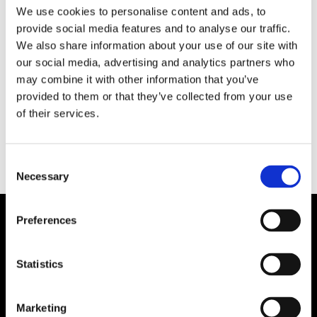
We use cookies to personalise content and ads, to
Förra sommaren lanserade Göteborgsbolaget
provide social media features and to analyse our traffic.
SeaFjord Energy ett koncept med ett e-
We also share information about your use of our site with
bunkerfartyg som fungerar som ett flytande
our social media, advertising and analytics partners who
batterilager. Nu står det klart att ABB hakat på
may combine it with other information that you’ve
konceptet och bidrar med flera tekniska
provided to them or that they’ve collected from your use
lösningar.
of their services.
Consent
Necessary
Selection
Preferences
Statistics
Marketing