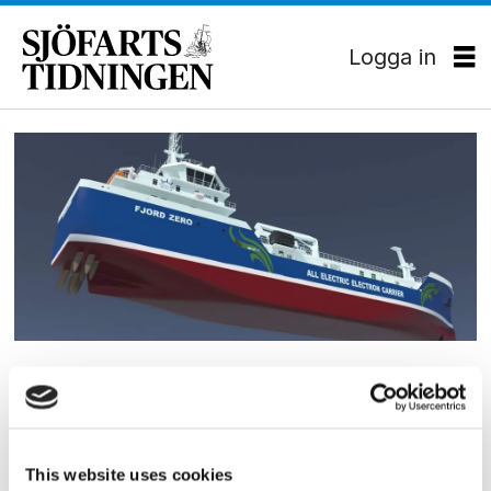
Logga in
Tag:
elfartyg
MILJÖ
ABB levererar teknik till
banbrytande konceptet
This website uses cookies