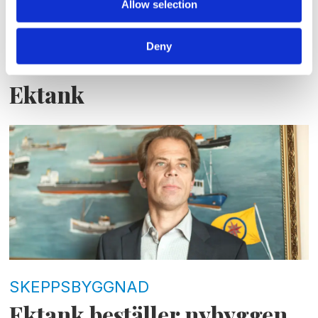
Allow selection
FARTYGSUTRUSTNING
Deny
We Tech levererar till
Ektank
SKEPPSBYGGNAD
Ektank beställer nybyggen