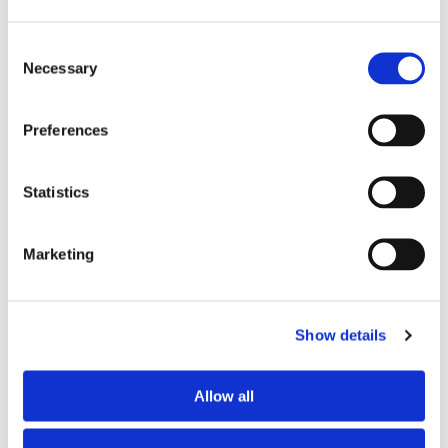
Consent
Necessary
Selection
Preferences
SKEPPSBYGGNAD
Bildextra: Dubbeldop av
Statistics
Ektank-byggen
Marketing
Show details
Allow all