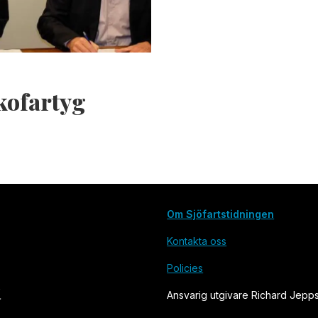
kofartyg
Om Sjöfartstidningen
Kontakta oss
Policies
Ansvarig utgivare Richard Jepp