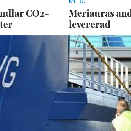
MILJÖ
andlar CO2-
Meriauras and
ter
levererad