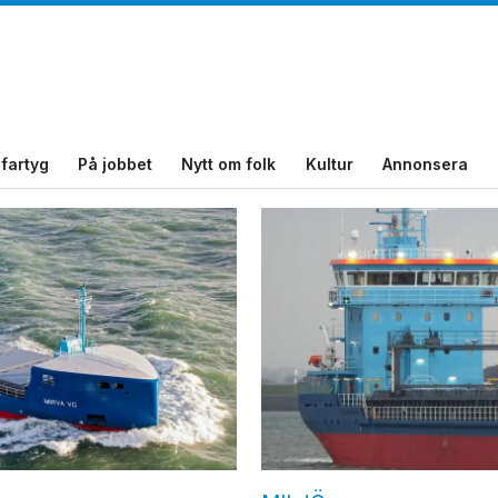
fartyg
På jobbet
Nytt om folk
Kultur
Annonsera