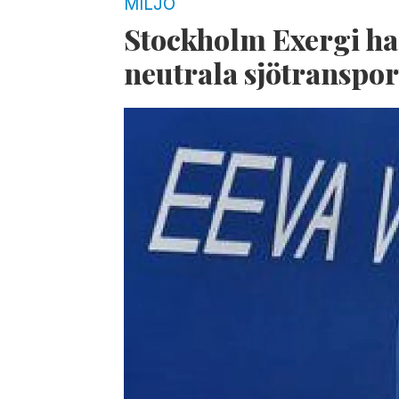
MILJÖ
Stockholm Exergi h
neutrala sjötranspor