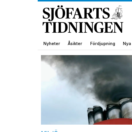
Nyheter
Åsikter
Fördjupning
Nya 
Tag:
clean
arctic
alliance