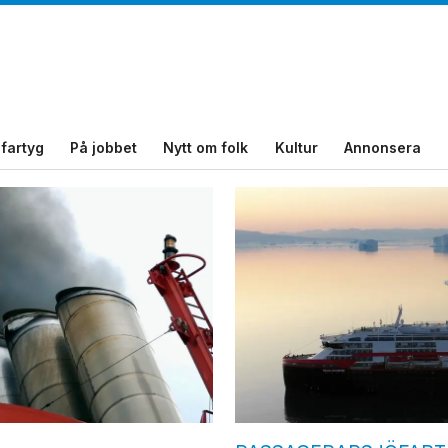
fartyg
På jobbet
Nytt om folk
Kultur
Annonsera