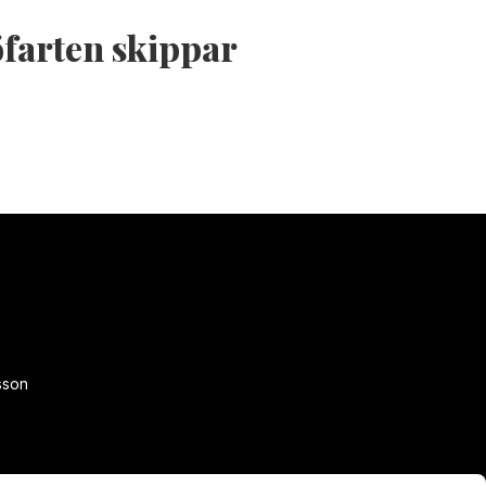
öfarten skippar
sson