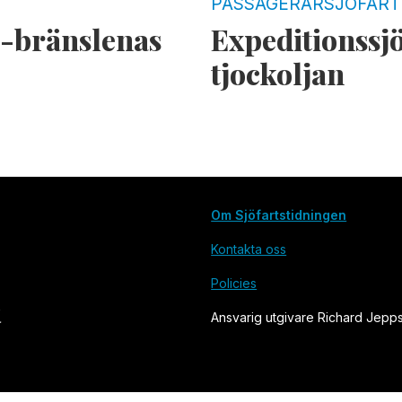
PASSAGERARSJÖFART
5-bränslenas
Expeditionssj
tjockoljan
Om Sjöfartstidningen
Kontakta oss
Policies
Ansvarig utgivare Richard Jepp