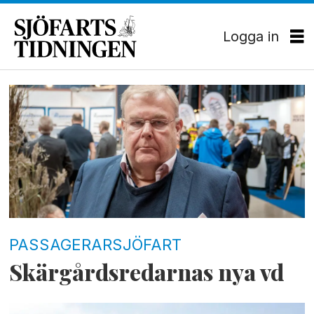
Logga in
Tag:
anders
werner
PASSAGERARSJÖFART
Skärgårdsredarnas nya vd