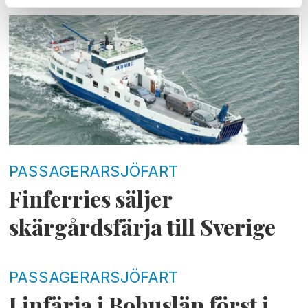
PASSAGERARSJÖFART
Finferries säljer
skärgårdsfärja till Sverige
PASSAGERARSJÖFART
Linfärja i Bohuslän först i